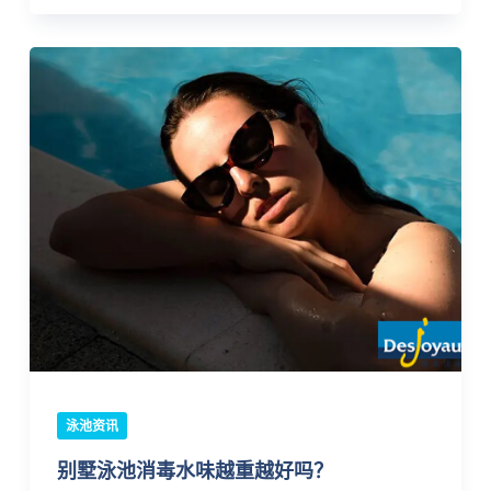
泳池资讯
别墅泳池消毒水味越重越好吗？