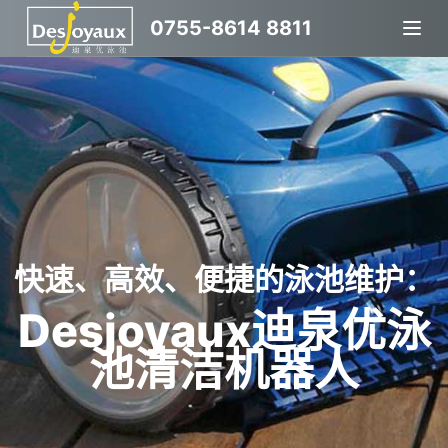
跳
0755-8614 8811
过
内
容
快速、高效、便捷的泳池维护：
Desjoyaux迪泉优泳
池清洁机器人