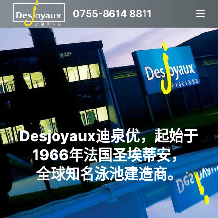
跳
0755-8614 8811
过
内
容
Desjoyaux迪泉优，起始于
1966年法国圣埃蒂安，
全球知名泳池建造商。