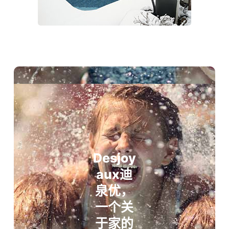
Desjoy
aux迪
泉优，
一个关
于家的