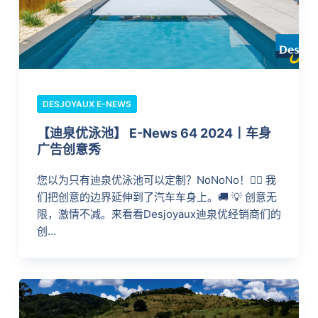
DESJOYAUX E-NEWS
【迪泉优泳池】 E-News 64 2024丨车身
广告创意秀
您以为只有迪泉优泳池可以定制？NoNoNo！🙅‍♀️ 我
们把创意的边界延伸到了汽车车身上。🚚 💡 创意无
限，激情不减。来看看Desjoyaux迪泉优经销商们的
创…