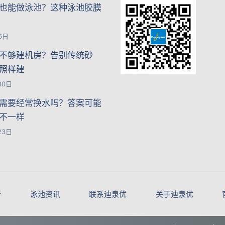
也能做泳池？这种泳池胶膜
6日
不够建机房？告别传统砂
照样建
30日
需要经常换水吗？答案可能
不一样
23日
新
泳池资讯
联系迪泉优
关于迪泉优