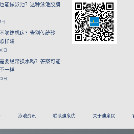
也能做泳池？这种泳池胶膜
6日
不够建机房？告别传统砂
照样建
30日
需要经常换水吗？答案可能
不一样
23日
新
泳池资讯
联系迪泉优
关于迪泉优