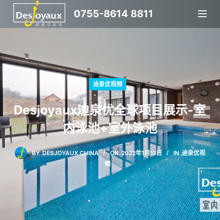
跳
0755-8614 8811
过
内
容
迪泉优视频
Desjoyaux迪泉优全球项目展示-室
内泳池+室外泳池
BY
DESJOYAUX CHINA
ON
2022年1月11日
IN
迪泉优视
频