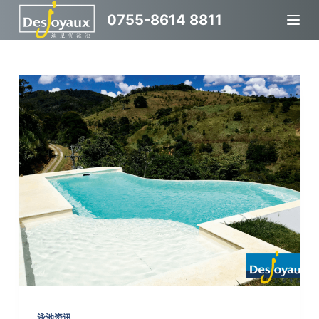
跳
0755-8614 8811
过
内
容
泳池资讯