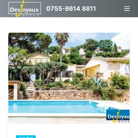
跳
0755-8614 8811
过
内
容