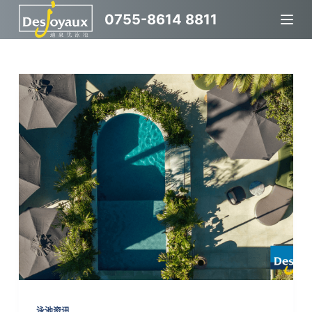
跳
0755-8614 8811
过
内
容
泳池资讯