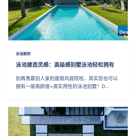
泳池案例
泳池建造灵感：高级感别墅泳池轻松拥有
别再羡慕别人家的度假风庭院啦，其实您也可以
拥有一座高颜值+高实用性的泳池别墅！D…