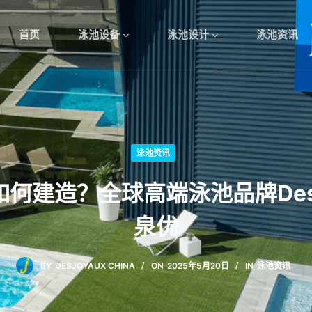
首页
泳池设备
泳池设计
泳池资讯
泳池资讯
何建造？全球高端泳池品牌Desj
泉优
BY
DESJOYAUX CHINA
ON
2025年5月20日
IN
泳池资讯