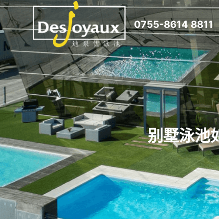
跳
0755-8614 8811
过
内
容
别墅泳池如