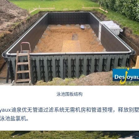
泳池围板结构
oyaux迪泉优无管道过滤系统无需机房和管道预埋，释放别
泳池盐氯机。