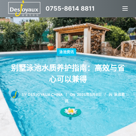
跳
0755-8614 8811
过
内
容
泳池资讯
别墅泳池水质养护指南：高效与省
心可以兼得
BY
DESJOYAUX CHINA
ON
2025年5月8日
IN
泳池资
讯