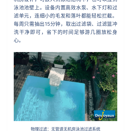
泳池池壁上。设备内置高效水泵、水下灯和过
滤单元，连细小的毛发和落叶都能轻松拦截。
每周只需抽出15分钟，取出过滤袋、过滤篮冲
洗干净即可，省下的时间足够游几圈放松身
心。
物理过滤：无管道无机房泳池过滤系统