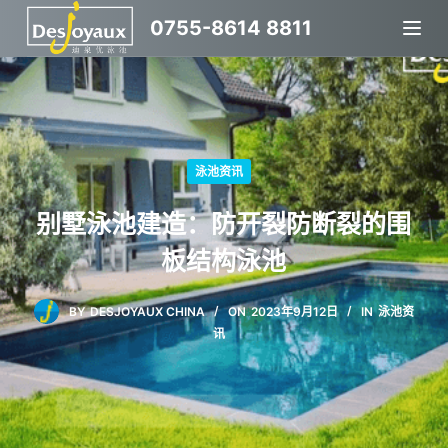
跳
0755-8614 8811
过
内
容
泳池资讯
别墅泳池建造：防开裂防断裂的围
板结构泳池
BY
DESJOYAUX CHINA
ON
2023年9月12日
IN
泳池资
讯