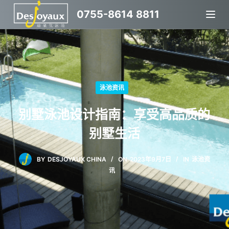
跳
0755-8614 8811
过
内
容
泳池资讯
别墅泳池设计指南：享受高品质的
别墅生活
BY
DESJOYAUX CHINA
ON
2023年9月7日
IN
泳池资
讯