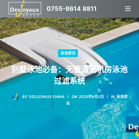
跳
0755-8614 8811
过
内
容
泳池资讯
别墅泳池必备：无管道无机房泳池
过滤系统
BY
DESJOYAUX CHINA
ON
2023年6月2日
IN
泳池资
讯