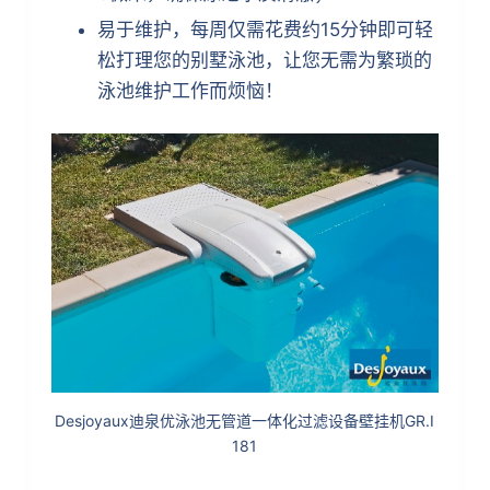
易于维护，每周仅需花费约15分钟即可轻
松打理您的别墅泳池，让您无需为繁琐的
泳池维护工作而烦恼！
Desjoyaux迪泉优泳池无管道一体化过滤设备壁挂机GR.I
181