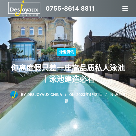
跳
0755-8614 8811
过
内
容
泳池资讯
你离度假只差一座高品质私人泳池
丨泳池建造必看
BY
DESJOYAUX CHINA
ON
2023年4月21日
IN
泳池资
讯