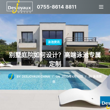
跳
0755-8614 8811
过
内
容
泳池资讯
别墅庭院如何设计？高端泳池专属
定制
BY
DESJOYAUX CHINA
ON
2023年4月10日
IN
泳池资
讯