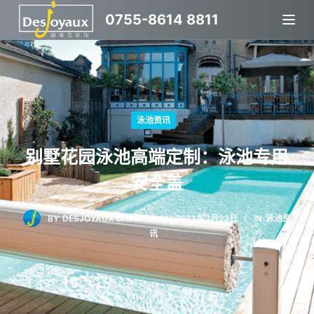
跳
0755-8614 8811
过
内
容
泳池资讯
别墅花园泳池高端定制：泳池专用
安全盖
BY
DESJOYAUX CHINA
ON
2023年3月23日
IN
泳池资
讯