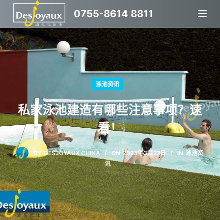
跳
0755-8614 8811
过
内
容
泳池资讯
私家泳池建造有哪些注意事项？速
看！
BY
DESJOYAUX CHINA
ON
2023年3月22日
IN
泳池资
讯