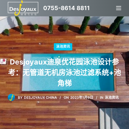
跳
0755-8614 8811
过
内
容
泳池资讯
Desjoyaux迪泉优花园泳池设计参
考：无管道无机房泳池过滤系统+池
角梯
BY
DESJOYAUX CHINA
ON
2023年1月9日
IN
泳池资讯