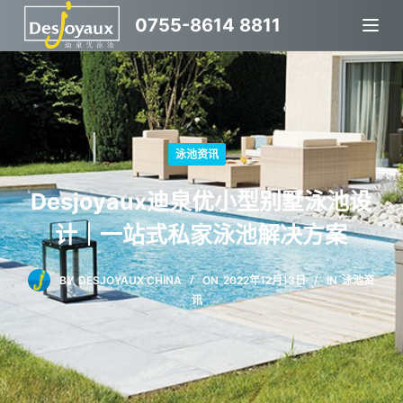
跳
0755-8614 8811
过
内
容
泳池资讯
Desjoyaux迪泉优小型别墅泳池设
计｜一站式私家泳池解决方案
BY
DESJOYAUX CHINA
ON
2022年12月13日
IN
泳池资
讯