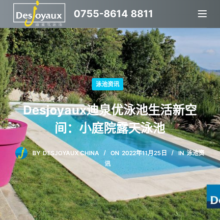
跳
0755-8614 8811
过
内
容
泳池资讯
Desjoyaux迪泉优泳池生活新空
间：小庭院露天泳池
BY
DESJOYAUX CHINA
ON
2022年11月25日
IN
泳池资
讯