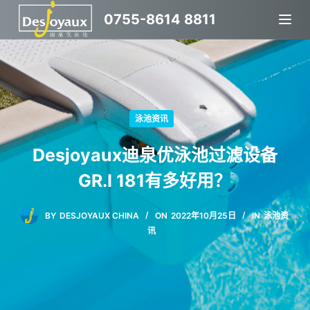
跳
0755-8614 8811
过
内
容
泳池资讯
Desjoyaux迪泉优泳池过滤设备
GR.I 181有多好用？
BY
DESJOYAUX CHINA
ON
2022年10月25日
IN
泳池资
讯