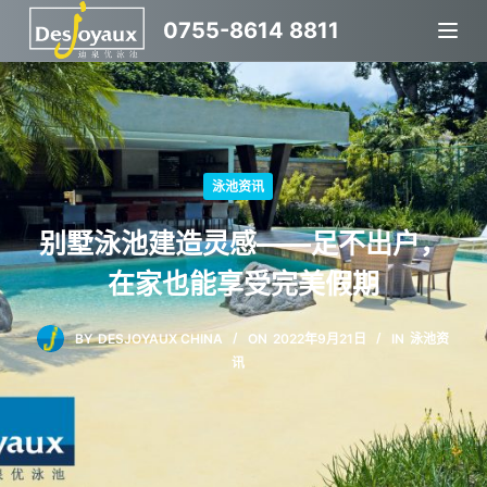
跳
0755-8614 8811
过
内
容
泳池资讯
别墅泳池建造灵感——足不出户，
在家也能享受完美假期
BY
DESJOYAUX CHINA
ON
2022年9月21日
IN
泳池资
讯