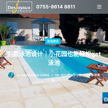
跳
0755-8614 8811
过
内
容
泳池资讯
别墅泳池设计｜小花园也能轻松get
泳池
BY
DESJOYAUX CHINA
ON
2022年9月13日
IN
泳池资
讯