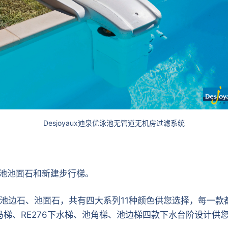
Desjoyaux迪泉优泳池无管道无机房过滤系统
换泳池池面石和新建步行梯。
池边石、池面石，共有四大系列11种颜色供您选择，每一款
马梯、RE276下水梯、池角梯、池边梯四款下水台阶设计供