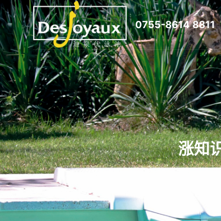
跳
0755-8614 8811
过
内
容
涨知识