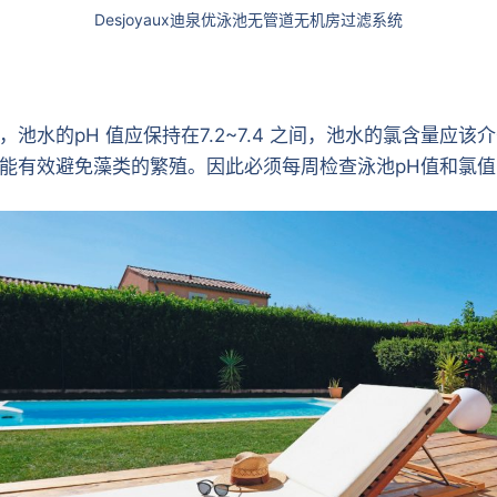
Desjoyaux迪泉优泳池无管道无机房过滤系统
的pH 值应保持在7.2~7.4 之间，池水的氯含量应该介于1.
能有效避免藻类的繁殖。因此必须每周检查泳池pH值和氯