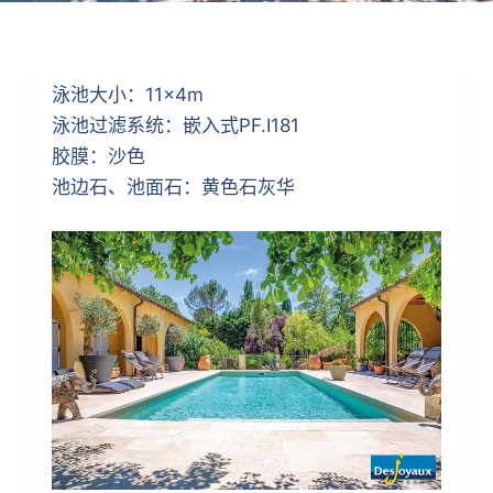
泳池大小：11×4m
泳池过滤系统：嵌入式PF.I181
胶膜：沙色
池边石、池面石：黄色石灰华