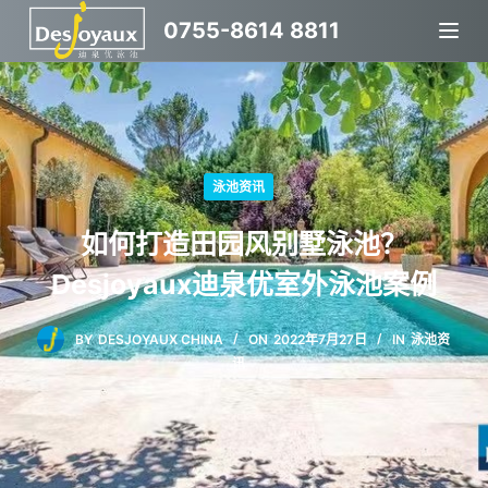
跳
0755-8614 8811
过
内
容
泳池资讯
如何打造田园风别墅泳池？
Desjoyaux迪泉优室外泳池案例
BY
DESJOYAUX CHINA
ON
2022年7月27日
IN
泳池资
讯