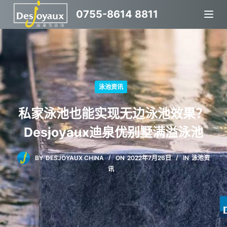
跳
0755-8614 8811
过
内
容
泳池资讯
私家泳池也能实现无边泳池效果？
Desjoyaux迪泉优别墅满溢泳池
BY
DESJOYAUX CHINA
ON
2022年7月26日
IN
泳池资
讯