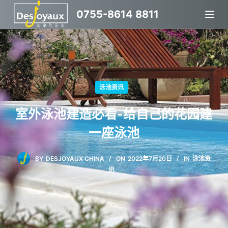
跳
0755-8614 8811
过
内
容
泳池资讯
室外泳池建造必看-给自己的花园建
一座泳池
BY
DESJOYAUX CHINA
ON
2022年7月20日
IN
泳池资
讯