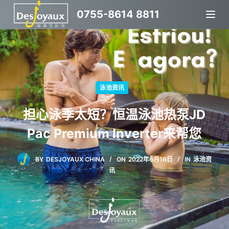
跳
0755-8614 8811
过
内
容
泳池资讯
担心泳季太短？恒温泳池热泵JD
Pac Premium Inverter来帮您
BY
DESJOYAUX CHINA
ON
2022年6月16日
IN
泳池资
讯