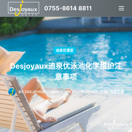
跳
0755-8614 8811
过
内
容
迪泉优课堂
Desjoyaux迪泉优泳池化学维护注
意事项
BY
DESJOYAUX CHINA
ON
2022年4月14日
IN
迪泉优课
堂