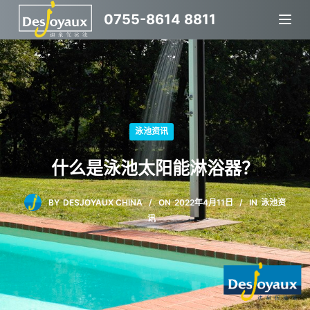
跳
0755-8614 8811
过
内
容
泳池资讯
什么是泳池太阳能淋浴器？
BY
DESJOYAUX CHINA
ON
2022年4月11日
IN
泳池资
讯