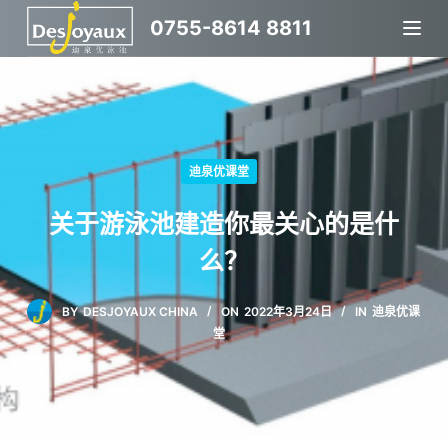
跳
0755-8614 8811
过
内
容
迪泉优课堂
关于游泳池建造你最关心的是什
么？
BY
DESJOYAUX CHINA
ON
2022年3月24日
IN
迪泉优课
堂