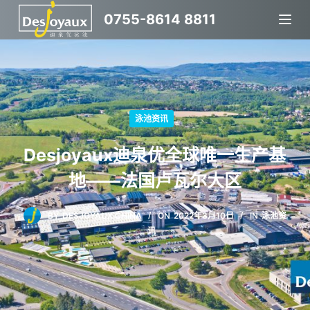
跳
0755-8614 8811
过
内
容
泳池资讯
Desjoyaux迪泉优全球唯一生产基
地——法国卢瓦尔大区
BY
DESJOYAUX CHINA
ON
2022年3月10日
IN
泳池资
讯