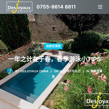
跳
0755-8614 8811
过
内
容
迪泉优课堂
一年之计在于春，春季游泳小TIPS
BY
DESJOYAUX CHINA
ON
2022年2月25日
IN
迪泉优课
堂