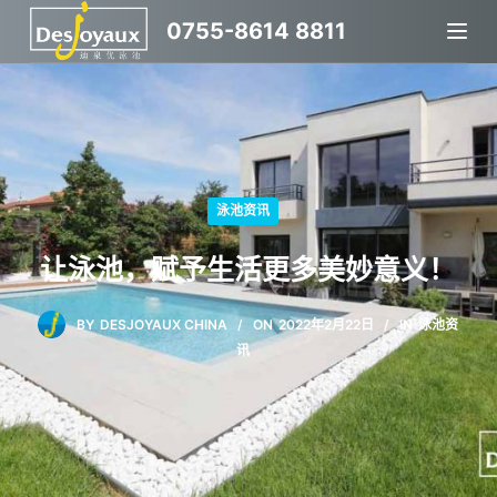
跳
0755-8614 8811
过
内
容
泳池资讯
让泳池，赋予生活更多美妙意义！
BY
DESJOYAUX CHINA
ON
2022年2月22日
IN
泳池资
讯