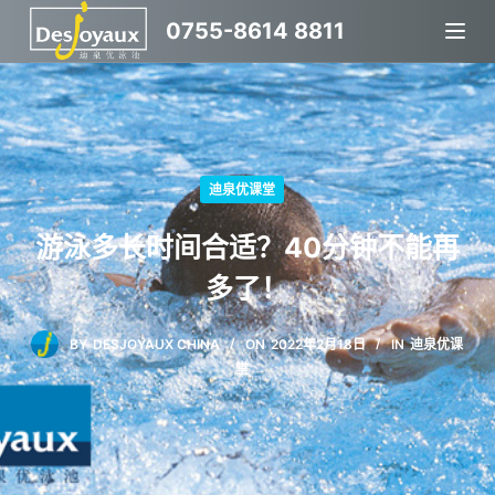
跳
0755-8614 8811
过
内
容
迪泉优课堂
游泳多长时间合适？40分钟不能再
多了！
BY
DESJOYAUX CHINA
ON
2022年2月18日
IN
迪泉优课
堂