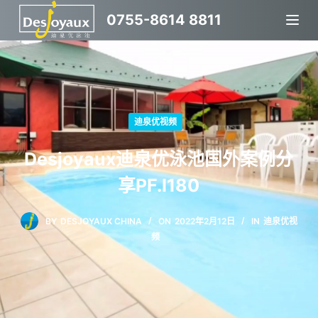
跳
0755-8614 8811
过
内
容
迪泉优视频
Desjoyaux迪泉优泳池国外案例分
享PF.I180
BY
DESJOYAUX CHINA
ON
2022年2月12日
IN
迪泉优视
频