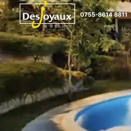
跳
0755-8614 8811
过
内
容