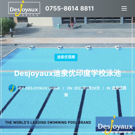
跳
0755-8614 8811
过
内
容
迪泉优视频
Desjoyaux迪泉优印度学校泳池
BY
DESJOYAUX CHINA
ON
2022年1月28日
IN
迪泉优视
频