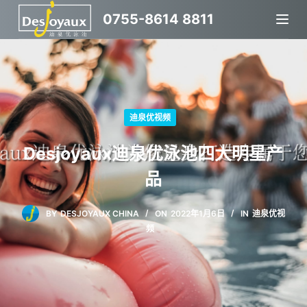
跳
0755-8614 8811
过
内
容
迪泉优视频
Desjoyaux迪泉优泳池四大明星产
品
BY
DESJOYAUX CHINA
ON
2022年1月6日
IN
迪泉优视
频