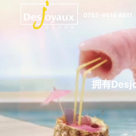
跳
0755-8614 8811
过
内
容
拥有Des