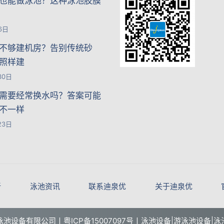
也能做泳池？这种泳池胶膜
6日
不够建机房？告别传统砂
照样建
30日
需要经常换水吗？答案可能
不一样
23日
新
泳池资讯
联系迪泉优
关于迪泉优
优泳池设备有限公司丨
粤ICP备15007097号丨
泳池设备|游泳池设备|泳池