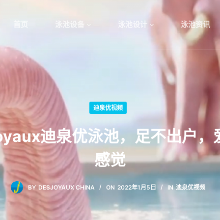
首页
泳池设备
泳池设计
泳池资讯
迪泉优视频
joyaux迪泉优泳池，足不出户
感觉
BY
DESJOYAUX CHINA
ON
2022年1月5日
IN
迪泉优视频