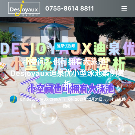
跳
0755-8614 8811
过
内
容
迪泉优视频
小空间？也可拥有大泳池！
Desjoyaux迪泉优小型泳池案例赏
析
BY
DESJOYAUX CHINA
ON
2021年12月31日
IN
迪泉优
视频