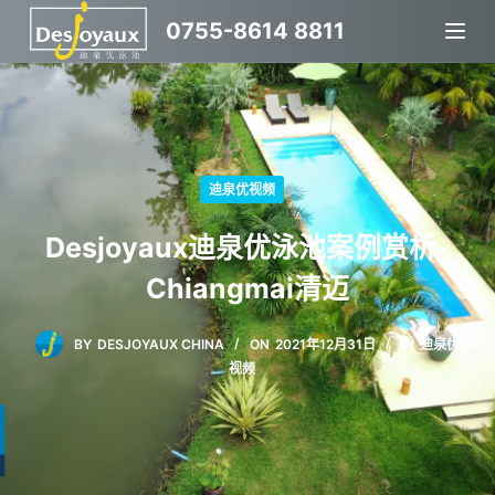
跳
0755-8614 8811
过
内
容
迪泉优视频
Desjoyaux迪泉优泳池案例赏析-
Chiangmai清迈
BY
DESJOYAUX CHINA
ON
2021年12月31日
IN
迪泉优
视频