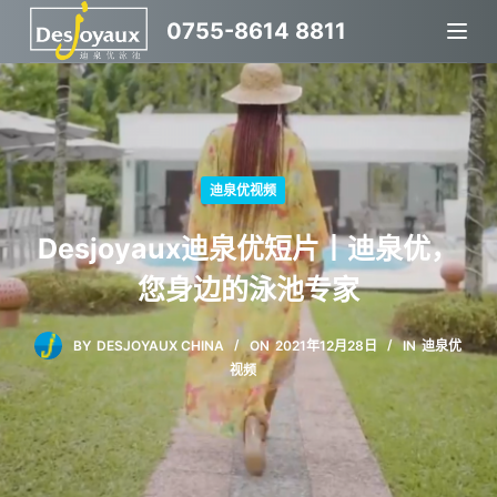
跳
0755-8614 8811
过
内
容
迪泉优视频
Desjoyaux迪泉优短片丨迪泉优，
您身边的泳池专家
BY
DESJOYAUX CHINA
ON
2021年12月28日
IN
迪泉优
视频