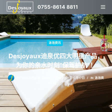
跳
0755-8614 8811
过
内
容
泳池资讯
Desjoyaux迪泉优四大明星产品，
为你的亲水时刻“保驾护航”！
BY
DESJOYAUX CHINA
ON
2021年12月17日
IN
泳池资
讯