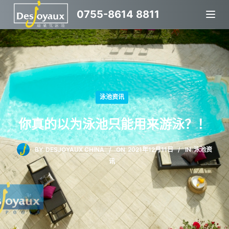
跳
0755-8614 8811
过
内
容
泳池资讯
你真的以为泳池只能用来游泳？！
BY
DESJOYAUX CHINA
ON
2021年12月11日
IN
泳池资
讯