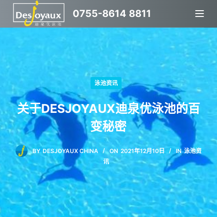
跳
0755-8614 8811
过
内
容
泳池资讯
关于DESJOYAUX迪泉优泳池的百
变秘密
BY
DESJOYAUX CHINA
ON
2021年12月10日
IN
泳池资
讯