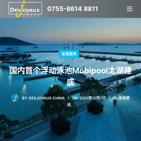
跳
0755-8614 8811
过
内
容
泳池资讯
国内首个浮动泳池Mobipool太湖建
成
BY
DESJOYAUX CHINA
ON
2021年12月7日
IN
泳池资
讯